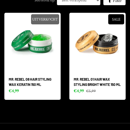
Sorteren op:
Filter
UITVERKOCHT
SALE
MR. REBEL 08 HAIR STYLING
MR. REBEL 01 HAIR WAX
WAX KERATIN 150 ML
STYLING BRIGHT WHITE 150 ML
€4,99
€4,99
€5,99