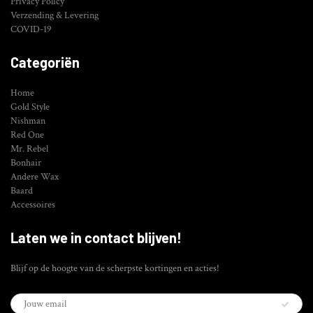
Privacy Policy
Verzending & Levering
COVID-19
Categoriën
Home
Gold Style
Nishman
Red One
Mr. Rebel
Bonhair
Andere Wax
Baard
Accessoires
Laten we in contact blijven!
Blijf op de hoogte van de scherpste kortingen en acties!